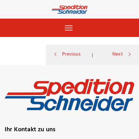
Previous
Next
|
P
o
r
Ihr Kontakt zu uns
t