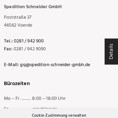
Spedition Schneider GmbH
f
Poststraße 37
46562 Voerde
o
Tel.:
0281 / 942 900
Details
Fax:
0281 / 942 9090
l
E-Mail:
gsj@spedition-schneider-gmbh.de
i
Bürozeiten
o
Mo – Fr ……… 8:00 – 18:00 Uhr
Sa ………………. geschlossen
Cookie-Zustimmung verwalten